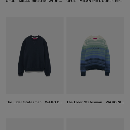
CFCL MILAN RIB SEMI WIDE PANTS TOMEKON
CFCL MILAN RIB DOUBLE BREASTED COLLARLESS PATCH POCKETS LONG JACKET TOMEKON
The Elder Statesman WAKO DAILY SPRAY CREW NATURAL NAVY
The Elder Statesman WAKO NIMBUS OMBRE CREW NATURAL OMBRE BLUE