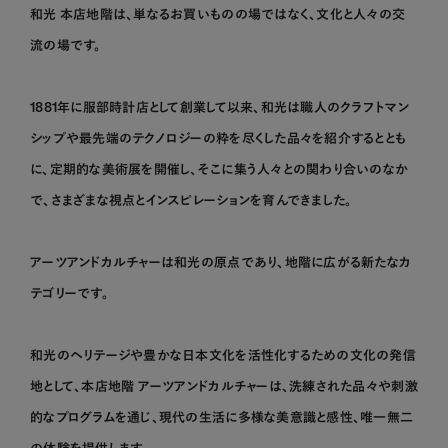
和
光
本
店
地
階
は
、
単
な
る
お
買
い
も
の
の
場
で
は
な
く
、
文
化
と
人
々
の
交
流
の
場
で
す
。
1
8
8
1
年
に
服
部
時
計
店
と
し
て
創
業
し
て
以
来
、
和
光
は
職
人
の
ク
ラ
フ
ト
マ
ン
シ
ッ
プ
や
最
先
端
の
テ
ク
ノ
ロ
ジ
ー
の
粋
を
尽
く
し
た
品
々
を
紹
介
す
る
と
と
も
に
、
定
期
的
な
美
術
展
を
開
催
し
、
そ
こ
に
集
う
人
々
と
の
関
わ
り
合
い
の
な
か
で
、
さ
ま
ざ
ま
な
視
点
と
イ
ン
ス
ピ
レ
ー
シ
ョ
ン
を
育
ん
で
き
ま
し
た
。
ア
ー
ツ
ア
ン
ド
カ
ル
チ
ャ
ー
は
和
光
の
原
点
で
あ
り
、
地
階
に
広
が
る
新
た
な
カ
テ
ゴ
リ
ー
で
す
。
和
光
の
ヘ
リ
テ
ー
ジ
や
豊
か
な
日
本
文
化
を
活
性
化
す
る
た
め
の
文
化
の
発
信
地
と
し
て
、
本
店
地
階
ア
ー
ツ
ア
ン
ド
カ
ル
チ
ャ
ー
は
、
洗
練
さ
れ
た
品
々
や
刺
激
的
な
プ
ロ
グ
ラ
ム
を
通
じ
、
現
代
の
生
活
に
多
様
な
美
意
識
と
感
性
、
唯
一
無
二