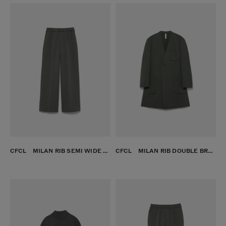
CFCL MILAN RIB SEMI WIDE PANTS SUSU
CFCL MILAN RIB DOUBLE BREASTED COLLARLESS PATCH POCKETS LONG JACKET SUSU