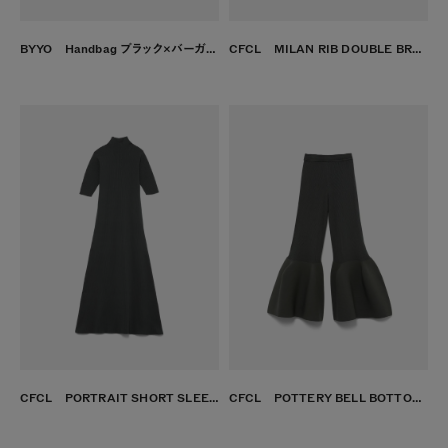
BYYO Handbag ブラック×バーガンディ
CFCL MILAN RIB DOUBLE BREASTED COLLARLESS PATCH POCKETS JACKET TOMEKON
CFCL PORTRAIT SHORT SLEEVE DRESS SUSU
CFCL POTTERY BELL BOTTOM PANTS SUSU