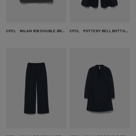
CFCL MILAN RIB DOUBLE BREASTED COLLARLESS PATCH POCKETS JACKET SUSU
CFCL POTTERY BELL BOTTOM PANTS TOMEKON