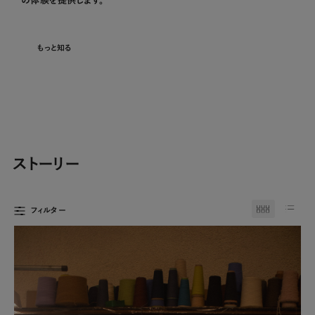
の
体
験
を
提
供
し
ま
す
。
もっと知る
ストーリー
フィルター