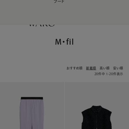
フード
【会員様限定】夏のプレゼントキャンペーン開催中
0
M・fil
おすすめ順
新着順
高い順
安い順
20
件中
1
-
20
件表示