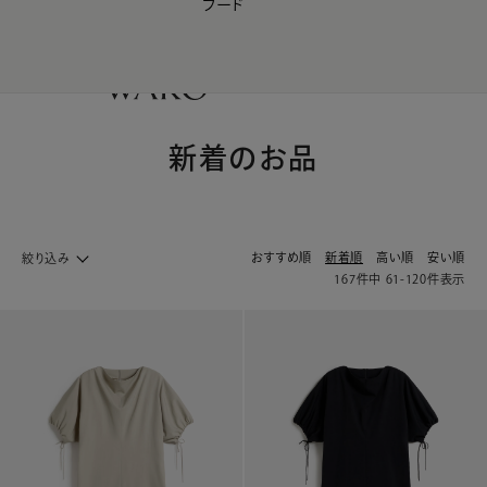
フード
【会員様限定】夏のプレゼントキャンペーン開催中
0
新着のお品
おすすめ順
新着順
高い順
安い順
絞り込み
167
件中
61
-
120
件表示