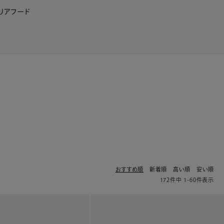
リア
フード
JP
EN
0
おすすめ順
新着順
高い順
安い順
172
件中
1
-
60
件表示