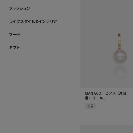
ファッション
ファッション ホーム
PURE CRAFT
NEW CLOSET
レディースアパレル
メンズアパレル
ストール・マフラー・スカーフ
ハンカチーフ
アクセサリー
その他のファッション雑貨
WEB限定
すべてのファッション
ライフスタイル&インテリア
ライフスタイル&インテリア ホーム
クロック
リビング
ダイニング
ベビーグッズ
その他インテリア雑貨
加工ができるお品
WEB限定
すべてのライフスタイル&インテリア
フード
フード ホーム
チョコレート
洋菓子
ケーキ
ゼリー・アイスクリーム
和菓子
惣菜
酒類・飲料
産地直送品
ジャム・ハチミツ
WEB限定
すべてのフード
ギフト
ギフト ホーム
和光 カタログギフト
その他のカタログ式ギフト
プレート加工ができるお品
名入れができるお品
金額で絞り込む
シーンで絞り込む
～¥4,999
¥5,000～¥9,999
¥10,000～¥29,999
¥30,000～¥49,999
¥50,000～¥99,999
¥100,000～
結婚祝い
出産祝い
お香典返し
内祝い
引き出物
お祝い
MANACO ピアス 〈片耳
用〉 ゴール...
新着