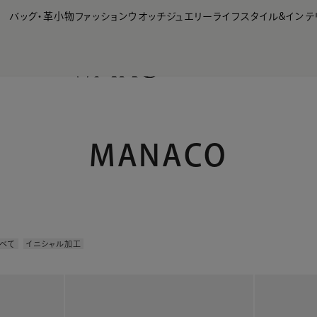
【会員様限定】夏のプレゼントキャンペーン開催中
バッグ・革小物
ファッション
ウオッチ
ジュエリー
ライフスタイル&インテ
MANACO
べて
イニシャル加工