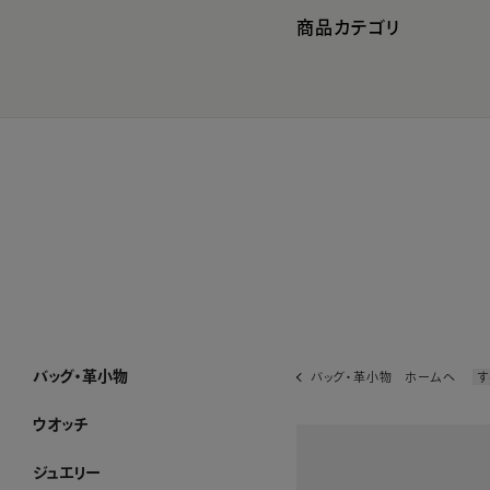
商品カテゴリ
バッグ・革小物
バッグ・革小物 ホームへ
す
バッグ・革小物 ホーム
SUIHA
MANACO
WAKO×MAURO GOVERNA
ハンドバッグ
トートバッグ
ショルダーバッグ・ポシェット
フォーマルバッグ・パーティーバッグ
ボストンバッグ・リュック
その他のバッグ
すべてのバッグ
長財布
折り財布
小銭入れ
キーケース・カードケース
その他の革小物
すべての革小物
WEB限定
すべてのバッグ・革小物
ウオッチ
ウオッチ ホーム
WAKOウオッチ メンズ
WAKOウオッチ レディース
セイコーウオッチ
ボーム＆メルシエウオッチ
イッセイミヤケウオッチ
すべてのウオッチ
ジュエリー
ジュエリー ホーム
アショカダイヤモンド
ネックレス
イヤリング・ピアス
ブレスレット
ブローチ
リング
すべてのジュエリー