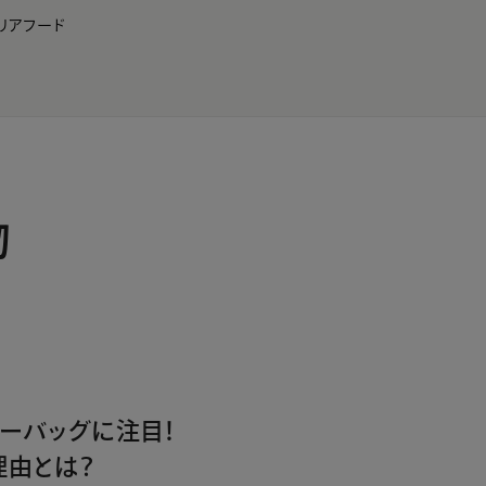
リア
フード
JP
EN
0
物
ダーバッグに注目！
理由とは？