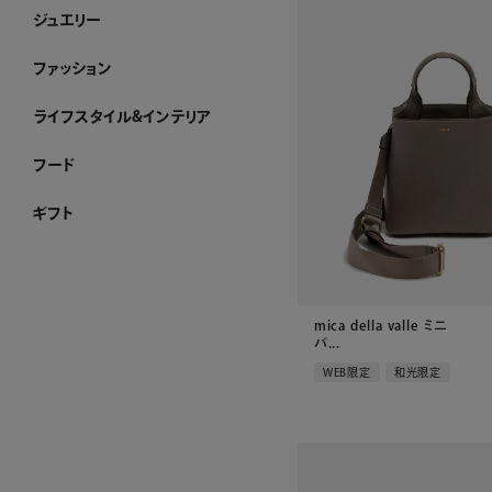
ジュエリー
ジュエリー ホーム
アショカダイヤモンド
ネックレス
イヤリング・ピアス
ブレスレット
ブローチ
リング
すべてのジュエリー
ファッション
ファッション ホーム
PURE CRAFT
NEW CLOSET
レディースアパレル
メンズアパレル
ストール・マフラー・スカーフ
ハンカチーフ
アクセサリー
その他のファッション雑貨
WEB限定
すべてのファッション
ライフスタイル&インテリア
ライフスタイル&インテリア ホーム
クロック
リビング
ダイニング
ベビーグッズ
その他インテリア雑貨
加工ができるお品
WEB限定
すべてのライフスタイル&インテリア
フード
フード ホーム
チョコレート
洋菓子
ケーキ
ゼリー・アイスクリーム
和菓子
惣菜
酒類・飲料
産地直送品
ジャム・ハチミツ
WEB限定
すべてのフード
ギフト
ギフト ホーム
和光 カタログギフト
その他のカタログ式ギフト
プレート加工ができるお品
名入れができるお品
金額で絞り込む
シーンで絞り込む
～¥4,999
¥5,000～¥9,999
¥10,000～¥29,999
¥30,000～¥49,999
¥50,000～¥99,999
¥100,000～
結婚祝い
出産祝い
お香典返し
内祝い
引き出物
お祝い
mica della valle ミニ
バ...
WEB限定
和光限定