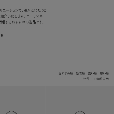
リエーションで、長きにわたりご
紹介いたします。 コーディネー
活躍するおすすめの逸品です。
見る
おすすめ順
新着順
高い順
安い順
96
件中
1
-
60
件表示