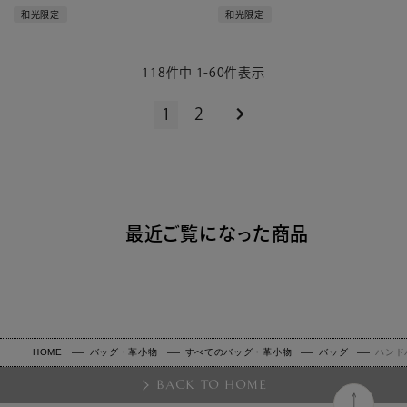
和光限定
和光限定
118
件中
1
-
60
件表示
1
2
最近ご覧になった商品
HOME
バッグ・革小物
すべてのバッグ・革小物
バッグ
ハンド
BACK TO HOME