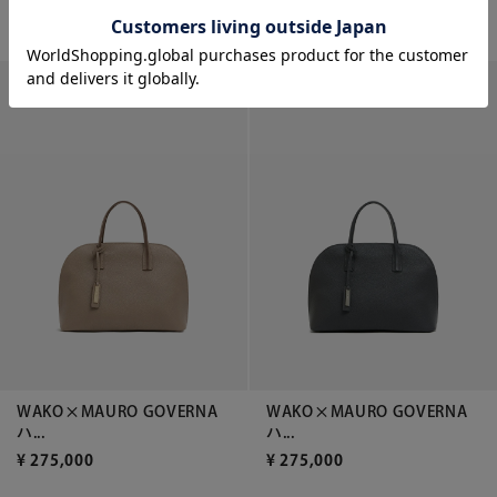
¥
308,000
¥
275,000
WAKO×MAURO GOVERNA
WAKO×MAURO GOVERNA
ハ...
ハ...
¥
275,000
¥
275,000