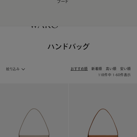
フード
【会員様限定】夏のプレゼントキャンペーン開催中
0
ハンドバッグ
おすすめ順
新着順
高い順
安い順
絞り込み
118
件中
1
-
60
件表示
バック・革小物 ホームへ