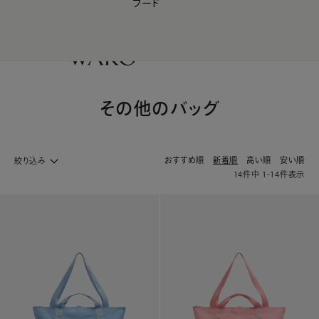
フード
【会員様限定】夏のプレゼントキャンペーン開催中
0
その他のバッグ
おすすめ順
新着順
高い順
安い順
絞り込み
14
件中
1
-
14
件表示
バック・革小物 ホームへ