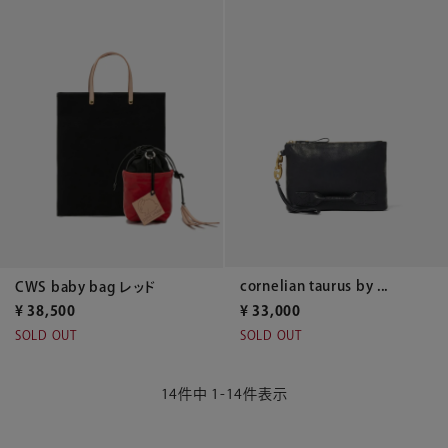
cornelian taurus by ...
CWS baby bag レッド
¥
33,000
¥
38,500
SOLD OUT
SOLD OUT
14
件中
1
-
14
件表示