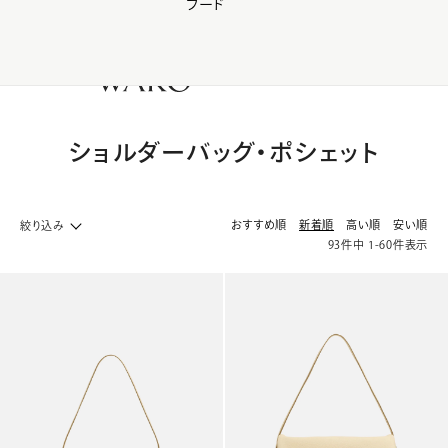
フード
【会員様限定】夏のプレゼントキャンペーン開催中
0
ショルダーバッグ・ポシェット
おすすめ順
新着順
高い順
安い順
絞り込み
93
件中
1
-
60
件表示
バック・革小物 ホームへ