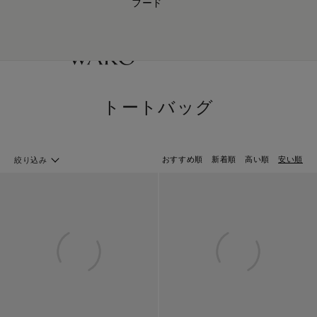
フード
【会員様限定】夏のプレゼントキャンペーン開催中
0
トートバッグ
おすすめ順
新着順
高い順
安い順
絞り込み
バック・革小物 ホームへ