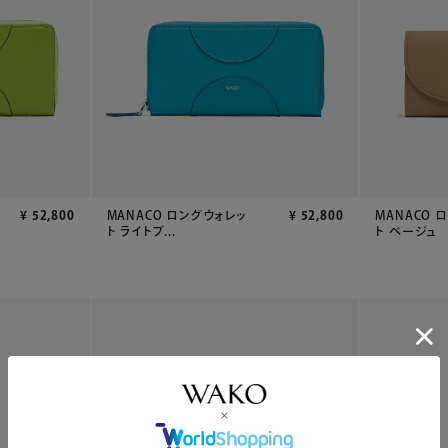
¥
52,800
MANACO ロングウォレッ
¥
52,800
MANACO 
ト ライトブ...
ト ベージュ