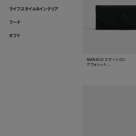
ライフスタイル&インテリア
ライフスタイル&インテリア ホーム
クロック
リビング
ダイニング
ベビーグッズ
その他インテリア雑貨
加工ができるお品
WEB限定
すべてのライフスタイル&インテリア
フード
フード ホーム
チョコレート
洋菓子
ケーキ
ゼリー・アイスクリーム
和菓子
惣菜
酒類・飲料
産地直送品
ジャム・ハチミツ
WEB限定
すべてのフード
ギフト
ギフト ホーム
和光 カタログギフト
その他のカタログ式ギフト
プレート加工ができるお品
名入れができるお品
金額で絞り込む
シーンで絞り込む
～¥4,999
¥5,000～¥9,999
¥10,000～¥29,999
¥30,000～¥49,999
¥50,000～¥99,999
¥100,000～
結婚祝い
出産祝い
お香典返し
内祝い
引き出物
お祝い
MANACO スマートロン
グウォレット ...