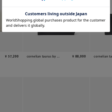
¥
57,200
cornelian taurus by ...
¥
88,000
cornelian ta