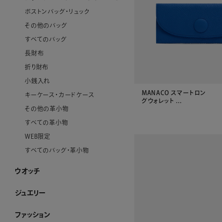
ボストンバッグ・リュック
その他のバッグ
すべてのバッグ
長財布
折り財布
小銭入れ
MANACO スマートロン
キーケース・カードケース
グウォレット ...
その他の革小物
すべての革小物
WEB限定
すべてのバッグ・革小物
ウオッチ
ウオッチ ホーム
WAKOウオッチ メンズ
WAKOウオッチ レディース
セイコーウオッチ
ボーム＆メルシエウオッチ
イッセイミヤケウオッチ
すべてのウオッチ
ジュエリー
ジュエリー ホーム
アショカダイヤモンド
ネックレス
イヤリング・ピアス
ブレスレット
ブローチ
リング
すべてのジュエリー
ファッション
ファッション ホーム
PURE CRAFT
NEW CLOSET
レディースアパレル
メンズアパレル
ストール・マフラー・スカーフ
ハンカチーフ
アクセサリー
その他のファッション雑貨
WEB限定
すべてのファッション