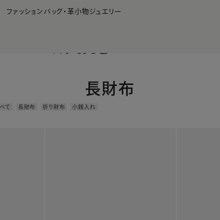
WAKO Membership Program連携はこちら
ファッション
バッグ・革小物
ジュエリー
長財布
べて
長財布
折り財布
小銭入れ