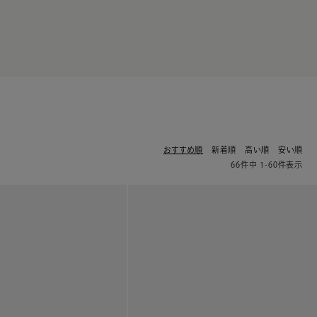
JP
EN
0
おすすめ順
新着順
高い順
安い順
66
件中
1
-
60
件表示