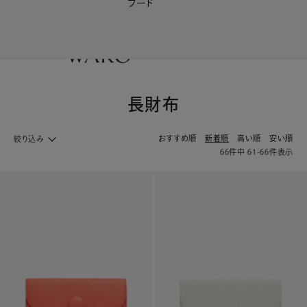
フード
【会員様限定】夏のプレゼントキャンペーン開催中
0
長財布
おすすめ順
新着順
高い順
安い順
絞り込み
66
件中
61
-
66
件表示
バック・革小物 ホームへ