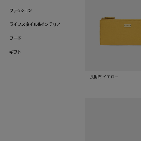
ジュエリー ホーム
アショカダイヤモンド
ネックレス
イヤリング・ピアス
ブレスレット
ブローチ
リング
すべてのジュエリー
ファッション
ファッション ホーム
PURE CRAFT
NEW CLOSET
レディースアパレル
メンズアパレル
ストール・マフラー・スカーフ
ハンカチーフ
アクセサリー
その他のファッション雑貨
WEB限定
すべてのファッション
ライフスタイル&インテリア
ライフスタイル&インテリア ホーム
クロック
リビング
ダイニング
ベビーグッズ
その他インテリア雑貨
加工ができるお品
WEB限定
すべてのライフスタイル&インテリア
フード
フード ホーム
チョコレート
洋菓子
ケーキ
ゼリー・アイスクリーム
和菓子
惣菜
酒類・飲料
産地直送品
ジャム・ハチミツ
WEB限定
すべてのフード
ギフト
ギフト ホーム
和光 カタログギフト
その他のカタログ式ギフト
プレート加工ができるお品
名入れができるお品
金額で絞り込む
シーンで絞り込む
～¥4,999
¥5,000～¥9,999
¥10,000～¥29,999
¥30,000～¥49,999
¥50,000～¥99,999
¥100,000～
結婚祝い
出産祝い
お香典返し
内祝い
引き出物
お祝い
長財布 イエロー