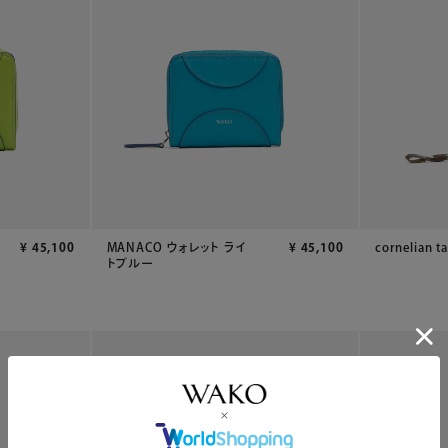
¥
45,100
MANACO ウォレット ライ
¥
45,100
cornelian ta
トブルー