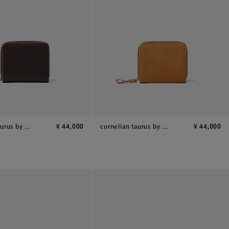
urus by ...
¥
44,000
cornelian taurus by ...
¥
44,000