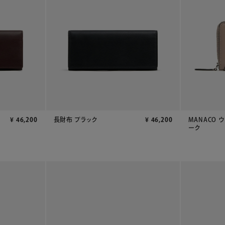
MANACO 
¥
46,200
長財布 ブラック
¥
46,200
ーク