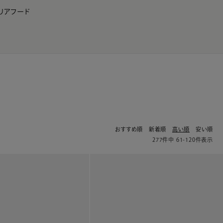
リア
フード
JP
EN
0
おすすめ順
新着順
高い順
安い順
277
件中
61
-
120
件表示