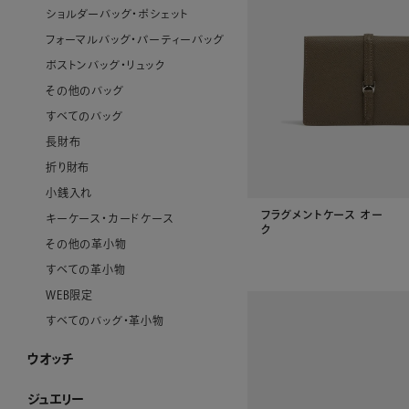
ショルダーバッグ・ポシェット
フォーマルバッグ・パーティーバッグ
ボストンバッグ・リュック
その他のバッグ
すべてのバッグ
長財布
折り財布
小銭入れ
フラグメントケース オー
キーケース・カードケース
ク
その他の革小物
すべての革小物
WEB限定
すべてのバッグ・革小物
ウオッチ
ウオッチ ホーム
WAKOウオッチ メンズ
WAKOウオッチ レディース
セイコーウオッチ
ボーム＆メルシエウオッチ
イッセイミヤケウオッチ
すべてのウオッチ
ジュエリー