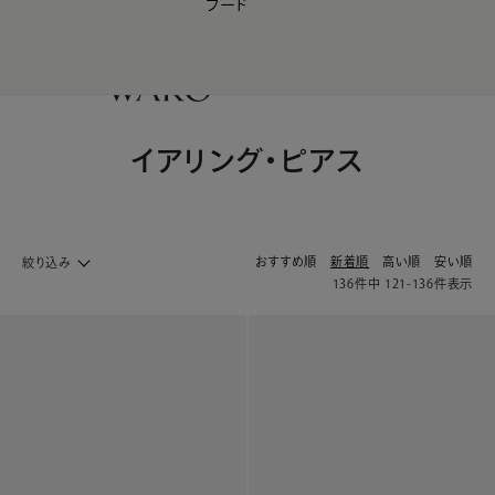
フード
【会員様限定】夏のプレゼントキャンペーン開催中
0
イアリング・ピアス
おすすめ順
新着順
高い順
安い順
絞り込み
136
件中
121
-
136
件表示
ファッション ホームへ