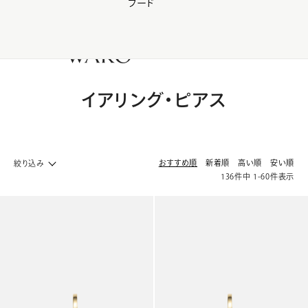
フード
【会員様限定】夏のプレゼントキャンペーン開催中
0
イアリング・ピアス
おすすめ順
新着順
高い順
安い順
絞り込み
136
件中
1
-
60
件表示
ファッション ホームへ