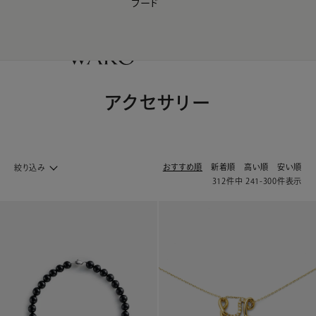
フード
【会員様限定】夏のプレゼントキャンペーン開催中
0
アクセサリー
おすすめ順
新着順
高い順
安い順
絞り込み
312
件中
241
-
300
件表示
ファッション ホームへ