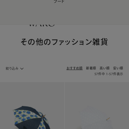
フード
【会員様限定】夏のプレゼントキャンペーン開催中
0
その他のファッション雑貨
おすすめ順
新着順
高い順
安い順
絞り込み
57
件中
1
-
57
件表示
ファッション ホームへ