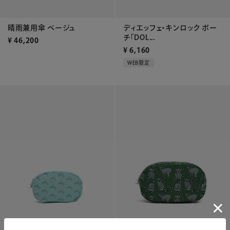
晴雨兼用傘 ベージュ
ディエッフェ・キンロック ポー
チ「DOL...
¥
46,200
¥
6,160
WEB限定