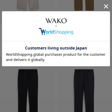
NEW CLOSET タック入りセミ
NEW CLOSET コンフォート
ワイ...
パンツ...
¥
60,500
¥
55,000
新着
新着