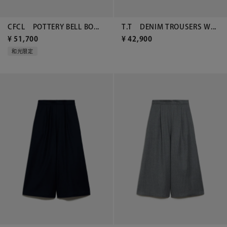
CFCL POTTERY BELL BO...
T.T DENIM TROUSERS W...
¥
51,700
¥
42,900
和光限定