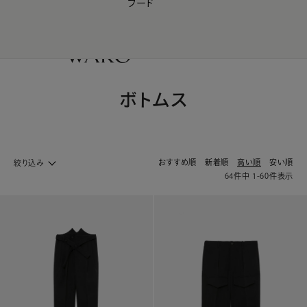
フード
【会員様限定】夏のプレゼントキャンペーン開催中
0
ボトムス
おすすめ順
新着順
高い順
安い順
絞り込み
64
件中
1
-
60
件表示
ファッション ホームへ