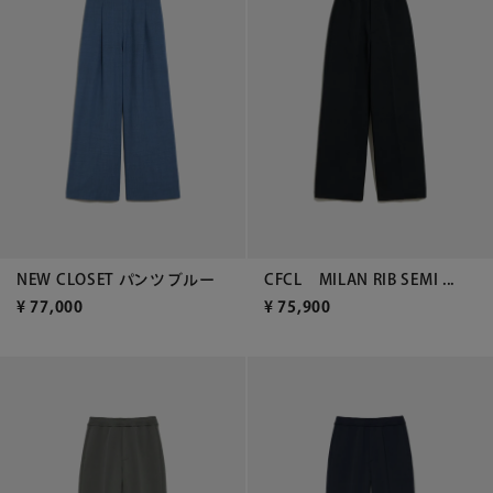
NEW CLOSET パンツ ブルー
CFCL MILAN RIB SEMI ...
¥
77,000
¥
75,900