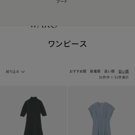
フード
【会員様限定】夏のプレゼントキャンペーン開催中
0
ワンピース
おすすめ順
新着順
高い順
安い順
絞り込み
35
件中
1
-
35
件表示
ファッション ホームへ