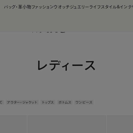
【会員様限定】夏のプレゼントキャンペーン開催中
バッグ・革小物
ファッション
ウオッチ
ジュエリー
ライフスタイル&インテ
レディース
て
アウター・ジャケット
トップス
ボトムス
ワンピース