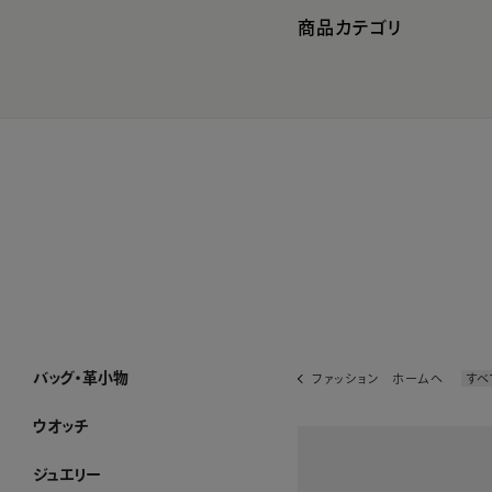
商品カテゴリ
バッグ・革小物
ファッション ホームへ
すべ
バッグ・革小物 ホーム
SUIHA
MANACO
WAKO×MAURO GOVERNA
ハンドバッグ
トートバッグ
ショルダーバッグ・ポシェット
フォーマルバッグ・パーティーバッグ
ボストンバッグ・リュック
その他のバッグ
すべてのバッグ
長財布
折り財布
小銭入れ
キーケース・カードケース
その他の革小物
すべての革小物
WEB限定
すべてのバッグ・革小物
ウオッチ
ウオッチ ホーム
WAKOウオッチ メンズ
WAKOウオッチ レディース
セイコーウオッチ
ボーム＆メルシエウオッチ
イッセイミヤケウオッチ
すべてのウオッチ
ジュエリー
ジュエリー ホーム
アショカダイヤモンド
ネックレス
イヤリング・ピアス
ブレスレット
ブローチ
リング
すべてのジュエリー