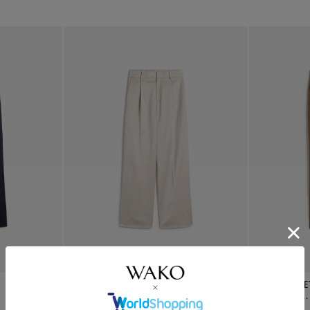
¥
60,500
NEW CLOSET タック入
¥
60,500
NEW CLOS
りセミワイ...
ートパンツ...