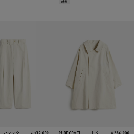
新着
FT パンツ ク
¥
132,000
PURE CRAFT コート ク
¥
286,000