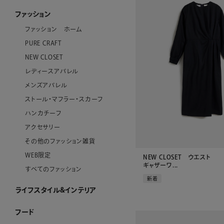
ファッション
ファッション ホーム
PURE CRAFT
NEW CLOSET
レディースアパレル
メンズアパレル
ストール・マフラー・スカーフ
ハンカチーフ
アクセサリー
その他のファッション雑貨
WEB限定
NEW CLOSET ウエスト
ギャザーワ...
すべてのファッション
新着
ライフスタイル&インテリア
ライフスタイル&インテリア ホーム
クロック
リビング
ダイニング
ベビーグッズ
その他インテリア雑貨
加工ができるお品
WEB限定
すべてのライフスタイル&インテリア
フード
フード ホーム
チョコレート
洋菓子
ケーキ
ゼリー・アイスクリーム
和菓子
惣菜
酒類・飲料
産地直送品
ジャム・ハチミツ
WEB限定
すべてのフード