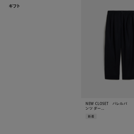
ギフト
ギフト ホーム
和光 カタログギフト
その他のカタログ式ギフト
プレート加工ができるお品
名入れができるお品
金額で絞り込む
シーンで絞り込む
～¥4,999
¥5,000～¥9,999
¥10,000～¥29,999
¥30,000～¥49,999
¥50,000～¥99,999
¥100,000～
結婚祝い
出産祝い
お香典返し
内祝い
引き出物
お祝い
NEW CLOSET バレルパ
ンツ ダー...
新着