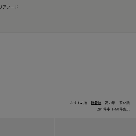
リア
フード
JP
EN
0
おすすめ順
新着順
高い順
安い順
281
件中
1
-
60
件表示