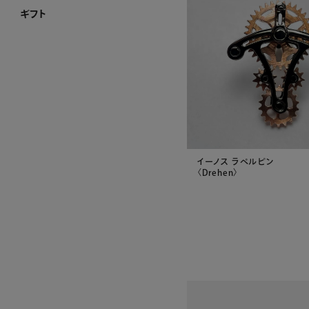
ギフト
ギフト ホーム
和光 カタログギフト
その他のカタログ式ギフト
プレート加工ができるお品
名入れができるお品
金額で絞り込む
シーンで絞り込む
～¥4,999
¥5,000～¥9,999
¥10,000～¥29,999
¥30,000～¥49,999
¥50,000～¥99,999
¥100,000～
結婚祝い
出産祝い
お香典返し
内祝い
引き出物
お祝い
イーノス ラペルピン
〈Drehen〉