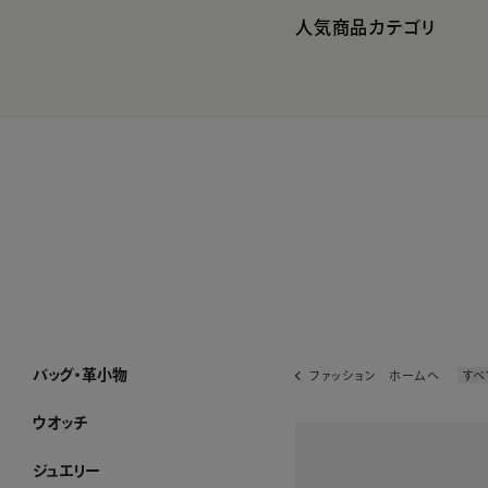
人気商品カテゴリ
バッグ・革小物
ファッション ホームへ
すべ
バッグ・革小物 ホーム
SUIHA
MANACO
WAKO×MAURO GOVERNA
ハンドバッグ
トートバッグ
ショルダーバッグ・ポシェット
フォーマルバッグ・パーティーバッグ
ボストンバッグ・リュック
その他のバッグ
すべてのバッグ
長財布
折り財布
小銭入れ
キーケース・カードケース
その他の革小物
すべての革小物
WEB限定
すべてのバッグ・革小物
ウオッチ
ウオッチ ホーム
WAKOウオッチ メンズ
WAKOウオッチ レディース
セイコーウオッチ
ボーム＆メルシエウオッチ
イッセイミヤケウオッチ
すべてのウオッチ
ジュエリー
ジュエリー ホーム
アショカダイヤモンド
ネックレス
イヤリング・ピアス
ブレスレット
ブローチ
リング
すべてのジュエリー