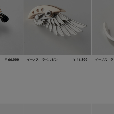
¥
66,000
イーノス ラペルピン
¥
41,800
イーノス ラ