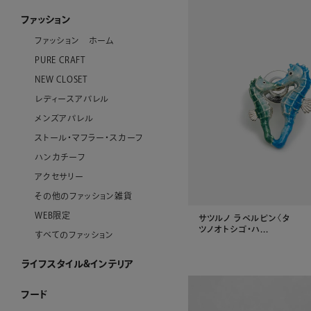
ファッション
ファッション ホーム
PURE CRAFT
NEW CLOSET
レディースアパレル
メンズアパレル
ストール・マフラー・スカーフ
ハンカチーフ
アクセサリー
その他のファッション雑貨
WEB限定
サツルノ ラペルピン〈タ
ツノオトシゴ・ハ...
すべてのファッション
ライフスタイル&インテリア
ライフスタイル&インテリア ホーム
クロック
リビング
ダイニング
ベビーグッズ
その他インテリア雑貨
加工ができるお品
WEB限定
すべてのライフスタイル&インテリア
フード
フード ホーム
チョコレート
洋菓子
ケーキ
ゼリー・アイスクリーム
和菓子
惣菜
酒類・飲料
産地直送品
ジャム・ハチミツ
WEB限定
すべてのフード