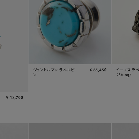
ジェントルマン ラペルピ
¥
65,450
イーノス ラ
ン
〈Stung〉
¥
18,700