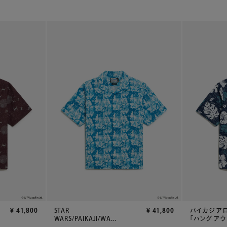
¥
41,800
STAR
¥
41,800
パイカジ ア
WARS/PAIKAJI/WA...
「ハング アウト