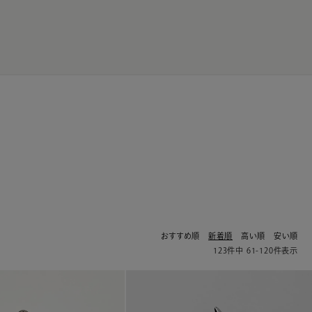
JP
EN
0
おすすめ順
新着順
高い順
安い順
123
件中
61
-
120
件表示