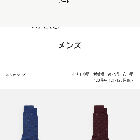
フード
【会員様限定】夏のプレゼントキャンペーン開催中
0
メンズ
おすすめ順
新着順
高い順
安い順
絞り込み
123
件中
121
-
123
件表示
ファッション ホームへ