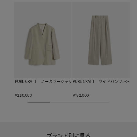
本の職人たち）のものづくりへの敬意をデザインと素材
に込め、日本ならではのエレガンスを体現しています。
PURE CRAFT ノーカラージャケット ベージュ
PURE CRAFT ワイドパンツ ベージ
PU
¥
220,000
¥
132,000
¥
2
ブランド別に見る