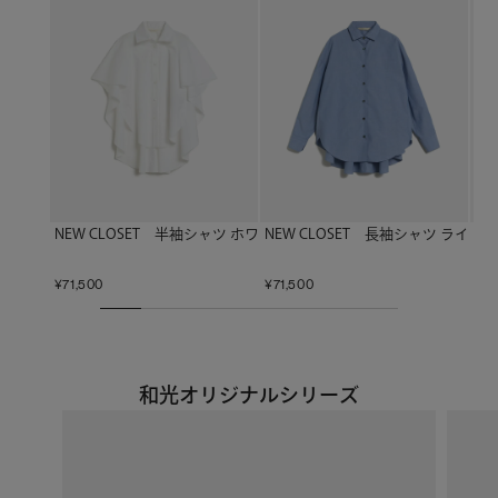
NEW CLOSET 半袖シャツ ホワイト
NEW CLOSET 長袖シャツ ライト
N
¥
71,500
¥
71,500
¥
12
和光オリジナルシリーズ