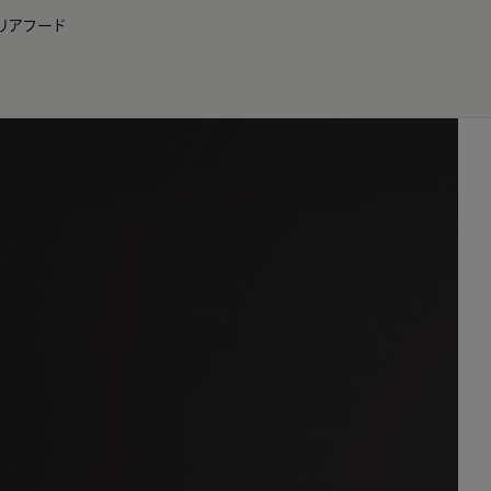
リア
フード
JP
EN
0