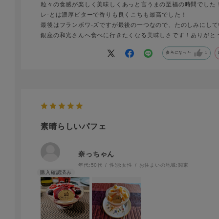
粒々の食感が楽しく美味しくあっと言うまの至福の時間でした
レ-とは濃厚ビターで香りも良くこちも最高でした！
最後はフランボワ-ズですが最後の一つなので、たのしみにして
銀座の和光さんへ食べに行きたくなる美味しさです！ありがとう
参考になった
1
素晴らしいパフェ
奈っちゃん
年代:
50代
性別:
女性
お住まいの地域:
関東