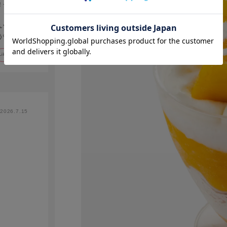
！チョコ
います！
😊
Like!
0
2026.7.15