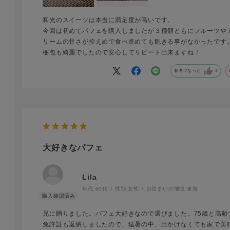
和光のスイーツは本当に満足度が高いです。
今回は初めてパフェを購入しましたが３種類ともにフルーツや
リームの甘さが控えめで食べ進めても飽きる事がなかったです
梱包も綺麗でしたので安心してリピート出来ますね！
参考になった
1
大好きなパフェ
Lila
年代:
60代
性別:
女性
お住まいの地域:
東海
兄に贈りました。パフェ大好きなので選びました。75歳と高齢
免許証も返納しましたので、猛暑の中、出かけなくても家で美