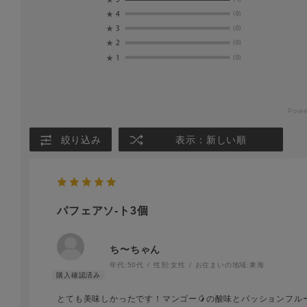
★
4
(0)
★
3
(0)
★
2
(0)
★
1
(0)
絞り込み
表示：新しい順
パフェアソ-ト3個
ち〜ちゃん
年代:
50代
性別:
女性
お住まいの地域:
東海
とても美味しかったです！マンゴー🥭の酸味とパッションフル