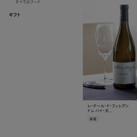
すべてのフード
ギフト
ギフト ホーム
和光 カタログギフト
その他のカタログ式ギフト
プレート加工ができるお品
名入れができるお品
金額で絞り込む
シーンで絞り込む
～¥4,999
¥5,000～¥9,999
¥10,000～¥29,999
¥30,000～¥49,999
¥50,000～¥99,999
¥100,000～
結婚祝い
出産祝い
お香典返し
内祝い
引き出物
お祝い
レ・テール・ド・フィレアン
ドレ バイ・ダ...
新着