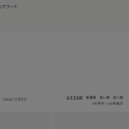
リア
フード
JP
EN
0
おすすめ順
新着順
高い順
安い順
ジャム・ハチミツ
197
件中
1
-
60
件表示