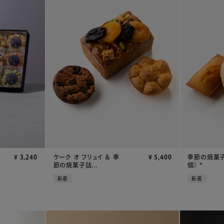
¥
3,240
ケーク オ フリュイ ＆ 季
¥
5,400
季節の焼菓子
節の焼菓子詰...
個） *
新着
新着