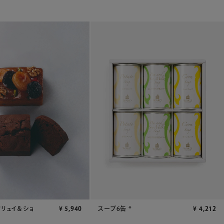
フリュイ＆ショ
¥
5,940
スープ6缶 *
¥
4,212