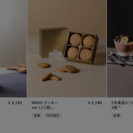
¥
6,105
WAKO クッキー
¥
3,780
【冷凍品】パ
vol.1(12枚)...
3個 *
新着
WEB限定
新着