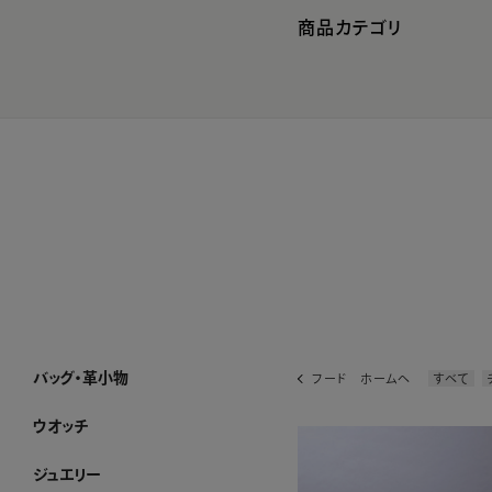
商品カテゴリ
バッグ・革小物
フード ホームへ
すべて
バッグ・革小物 ホーム
SUIHA
MANACO
WAKO×MAURO GOVERNA
ハンドバッグ
トートバッグ
ショルダーバッグ・ポシェット
フォーマルバッグ・パーティーバッグ
ボストンバッグ・リュック
その他のバッグ
すべてのバッグ
長財布
折り財布
小銭入れ
キーケース・カードケース
その他の革小物
すべての革小物
WEB限定
すべてのバッグ・革小物
ウオッチ
ウオッチ ホーム
WAKOウオッチ メンズ
WAKOウオッチ レディース
セイコーウオッチ
ボーム＆メルシエウオッチ
イッセイミヤケウオッチ
すべてのウオッチ
ジュエリー
ジュエリー ホーム
アショカダイヤモンド
ネックレス
イヤリング・ピアス
ブレスレット
ブローチ
リング
すべてのジュエリー