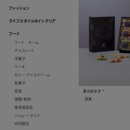
ファッション
ファッション ホーム
PURE CRAFT
NEW CLOSET
レディースアパレル
メンズアパレル
ストール・マフラー・スカーフ
ハンカチーフ
アクセサリー
その他のファッション雑貨
WEB限定
すべてのファッション
ライフスタイル&インテリア
ライフスタイル&インテリア ホーム
クロック
リビング
ダイニング
ベビーグッズ
その他インテリア雑貨
加工ができるお品
WEB限定
すべてのライフスタイル&インテリア
フード
フード ホーム
チョコレート
洋菓子
ケーキ
ゼリー・アイスクリーム
和菓子
夏のおかき *
惣菜
新着
酒類・飲料
産地直送品
ジャム・ハチミツ
WEB限定