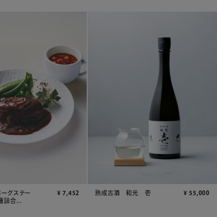
バーグステー
¥
7,452
熟成古酒 和光 壱
¥
55,000
詰合...