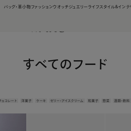
【会員様限定】夏のプレゼントキャンペーン開催中
バッグ・革小物
ファッション
ウオッチ
ジュエリー
ライフスタイル&インテ
すべてのフード
チョコレート
洋菓子
ケーキ
ゼリー・アイスクリーム
和菓子
惣菜
酒類・飲料