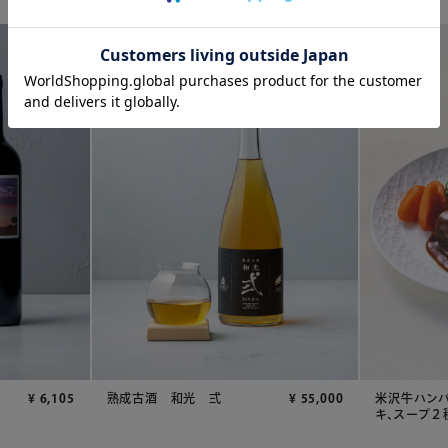
¥
6,105
熟成古酒 和光 弍
¥
55,000
米沢牛ハン
キ、スープ２種