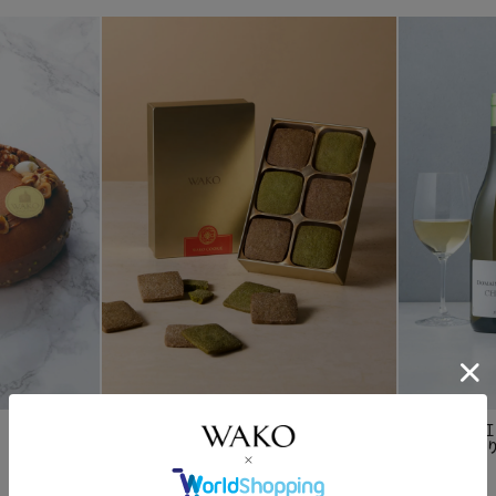
¥
5,940
WAKO クッキー
¥
7,560
フランス産紅
vol.2（24枚）...
セット〈箱入り