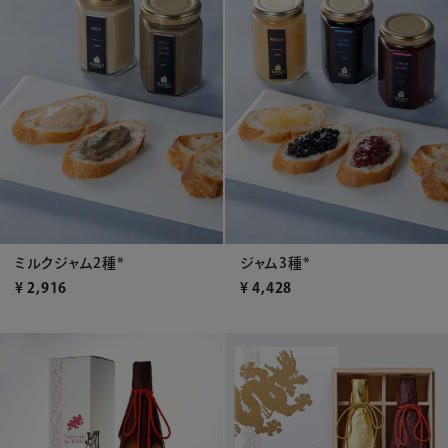
ミルクジャム2種*
ジャム3種*
¥
2,916
¥
4,428