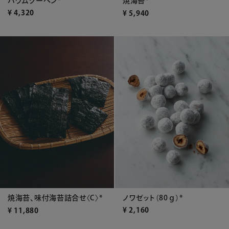
バウムクーヘン*
焼海苔*
¥
4,320
¥
5,940
ノワゼット（80ｇ）*
焼海苔、味付海苔詰合せ〈C〉*
¥
2,160
¥
11,880