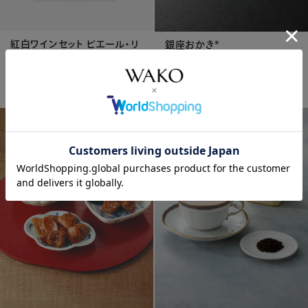
紅白ワインセット ピエール・リ
銀座おかき*
ュルトン ...
¥
1,620
¥
6,600
WEB限定