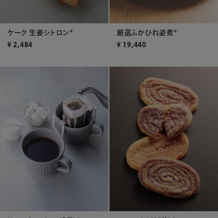
ケーク 生姜シトロン*
厳選ふかひれ姿煮*
¥
2,484
¥
19,440