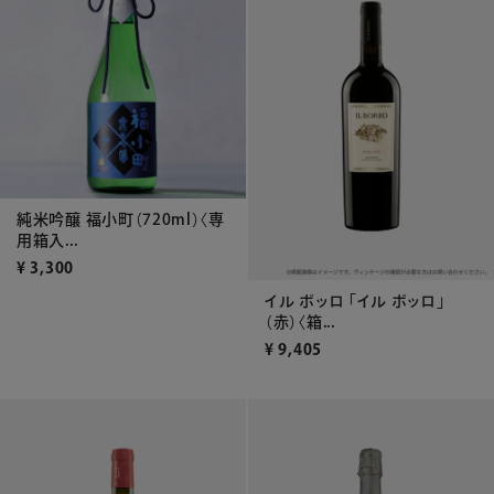
純米吟醸 福小町（720ml）〈専
用箱入...
¥
3,300
イル ボッロ 「イル ボッロ」
（赤）〈箱...
¥
9,405