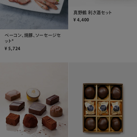
真野鶴 利き酒セット
¥
4,400
ベーコン、焼豚、ソーセージセ
ット*
¥
5,724