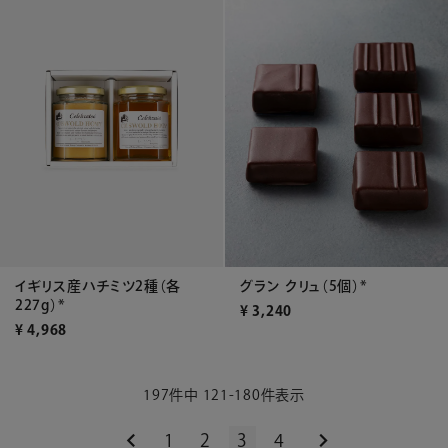
イギリス産ハチミツ2種（各
グラン クリュ（5個）*
227g）*
¥
3,240
¥
4,968
197
件中
121
-
180
件表示
1
2
3
4