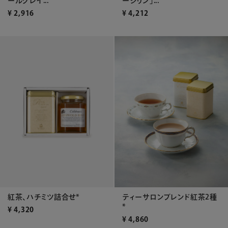
ールグレイ...
ージリン」...
¥
2,916
¥
4,212
紅茶、ハチミツ詰合せ*
ティーサロンブレンド紅茶2種
*
¥
4,320
¥
4,860