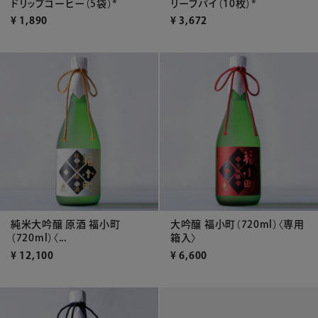
ドリップコーヒー（5袋）*
リーフパイ（10枚）*
¥
1,890
¥
3,672
純米大吟醸 原酒 福小町
大吟醸 福小町（720ml）〈専用
（720ml）〈...
箱入〉
¥
12,100
¥
6,600