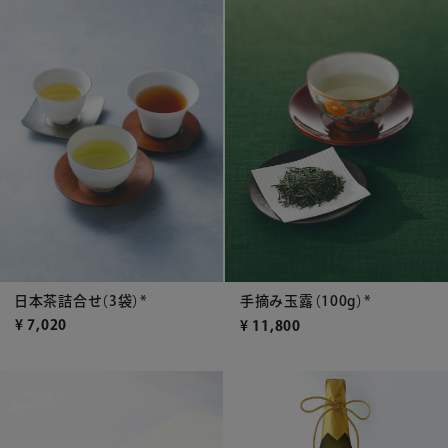
日本茶詰合せ（3袋）*
手摘み玉露（100g）*
¥
7,020
¥
11,800