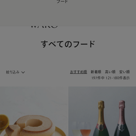
フード
【会員様限定】夏のプレゼントキャンペーン開催中
0
すべてのフード
おすすめ順
新着順
高い順
安い順
絞り込み
197
件中
121
-
180
件表示
フード ホームへ