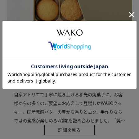
WAKO Cookie
「純粋なおいしさ」を追い求め、
たどり着いた自信作。
自家アトリエで丁寧に焼き上げる和光の焼菓子に、お客
様からの多くのご要望にお応えして登場したWAKOクッ
キー。国産発酵バターの豊かな香りとコク、手作りなら
ではの食感が楽しめる2種類を詰め合わせました。「純粋
においしいと思えるクッキーをお届けしたい」と、構想
詳細を見る
から1年をかけて完成したアトリエメードの自信作です。