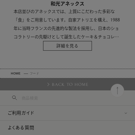
和光アネックス
本店並びのアネックスでは、上質にこだわった多彩な
「食」をご用意しています。自家アトリエを構え、1988
年に当時フランスの先進的な製法を採用し、日本のショ
コラトリーの先駆けとして誕生したケーキ＆チョコレー
トショップの「ショコラ・フレ」に代表される、和光な
詳細を見る
らではの上質な味と端正な佇まいは多くの人を魅了して
います。
HOME
フード
BACK TO HOME
ご利用ガイド
よくある質問