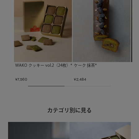
ケーク 抹茶*
リ
WAKO クッキー vol.2（24枚）*
¥
2,484
¥
5,
¥
7,560
カテゴリ別に見る