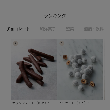
ランキング
チョコレート
和洋菓子
惣菜
酒類・飲料
1
2
3
オランジェット（100g）*
ノワゼット（80ｇ）*
ミ