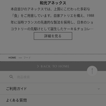
和光アネックス
本店並びのアネックスでは、上質にこだわった多彩な
「食」をご用意しています。自家アトリエを構え、1988
年に当時フランスの先進的な製法を採用し、日本のショ
コラトリーの先駆けとして誕生したケーキ＆チョコレー
トショップの「ショコラ・フレ」に代表される、和光な
詳細を見る
らではの上質な味と端正な佇まいは多くの人を魅了して
います。
HOME
フード
BACK TO HOME
ご利用ガイド
よくある質問