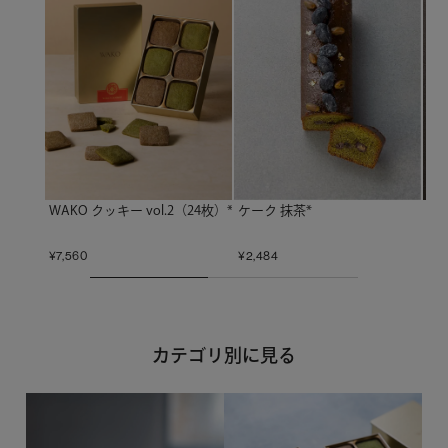
ケーク 抹茶*
リ
WAKO クッキー vol.2（24枚）*
¥
2,484
¥
5,
¥
7,560
カテゴリ別に見る