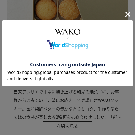
WAKO Cookie
「純粋なおいしさ」を追い求め、
たどり着いた自信作。
自家アトリエで丁寧に焼き上げる和光の焼菓子に、お客
様からの多くのご要望にお応えして登場したWAKOクッ
キー。国産発酵バターの豊かな香りとコク、手作りなら
ではの食感が楽しめる2種類を詰め合わせました。「純粋
においしいと思えるクッキーをお届けしたい」と、構想
詳細を見る
から1年をかけて完成したアトリエメードの自信作です。