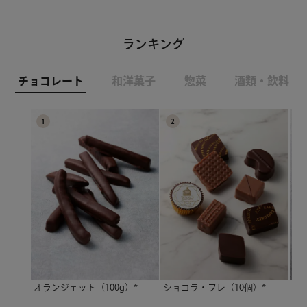
ランキング
チョコレート
和洋菓子
惣菜
酒類・飲料
1
2
3
オランジェット（100g）*
ショコラ・フレ（10個）*
ヴ