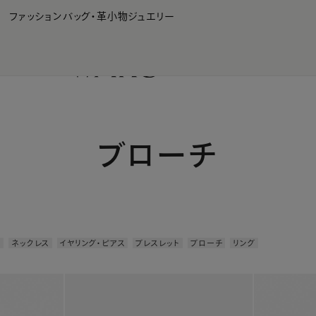
WAKO Membership Program連携はこちら
ファッション
バッグ・革小物
ジュエリー
ブローチ
て
ネックレス
イヤリング・ピアス
ブレスレット
ブローチ
リング