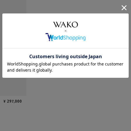
¥
297,000