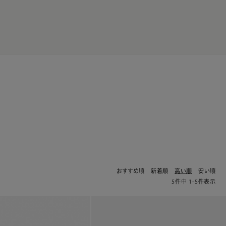
JP
EN
0
おすすめ順
新着順
高い順
安い順
5
件中
1
-
5
件表示