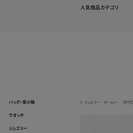
人気商品カテゴリ
バッグ・革小物
ジュエリー ホームへ
すべ
バッグ・革小物 ホーム
SUIHA
MANACO
WAKO×MAURO GOVERNA
ハンドバッグ
トートバッグ
ショルダーバッグ・ポシェット
フォーマルバッグ・パーティーバッグ
ボストンバッグ・リュック
その他のバッグ
すべてのバッグ
長財布
折り財布
小銭入れ
キーケース・カードケース
その他の革小物
すべての革小物
WEB限定
すべてのバッグ・革小物
ウオッチ
ウオッチ ホーム
WAKOウオッチ メンズ
WAKOウオッチ レディース
セイコーウオッチ
ボーム＆メルシエウオッチ
イッセイミヤケウオッチ
すべてのウオッチ
ジュエリー