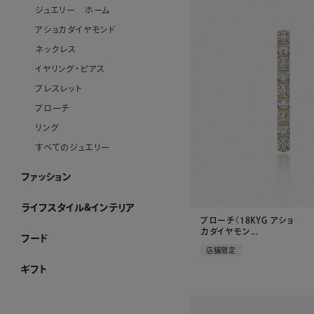
ジュエリー ホーム
アショカダイヤモンド
ネックレス
イヤリング・ピアス
ブレスレット
ブローチ
リング
すべてのジュエリー
ファッション
ファッション ホーム
PURE CRAFT
NEW CLOSET
レディースアパレル
メンズアパレル
ストール・マフラー・スカーフ
ハンカチーフ
アクセサリー
その他のファッション雑貨
WEB限定
すべてのファッション
ライフスタイル&インテリア
ライフスタイル&インテリア ホーム
クロック
リビング
ダイニング
ベビーグッズ
その他インテリア雑貨
加工ができるお品
WEB限定
すべてのライフスタイル&インテリア
ブローチ〈18KYG アショ
カダイヤモン...
フード
フード ホーム
チョコレート
洋菓子
ケーキ
ゼリー・アイスクリーム
和菓子
惣菜
酒類・飲料
産地直送品
ジャム・ハチミツ
WEB限定
すべてのフード
店舗限定
ギフト
ギフト ホーム
和光 カタログギフト
その他のカタログ式ギフト
プレート加工ができるお品
名入れができるお品
金額で絞り込む
シーンで絞り込む
～¥4,999
¥5,000～¥9,999
¥10,000～¥29,999
¥30,000～¥49,999
¥50,000～¥99,999
¥100,000～
結婚祝い
出産祝い
お香典返し
内祝い
引き出物
お祝い