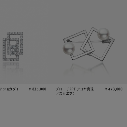
Tアショカダイ
¥
825,000
ブローチ〈PT アコヤ真珠
¥
473,000
／スクエア〉