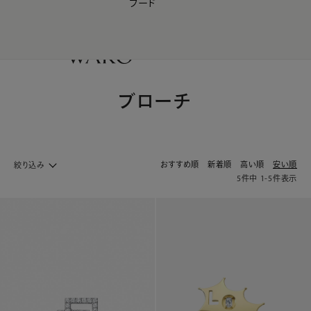
フード
【会員様限定】夏のプレゼントキャンペーン開催中
0
ブローチ
おすすめ順
新着順
高い順
安い順
絞り込み
5
件中
1
-
5
件表示
ジュエリー ホームへ