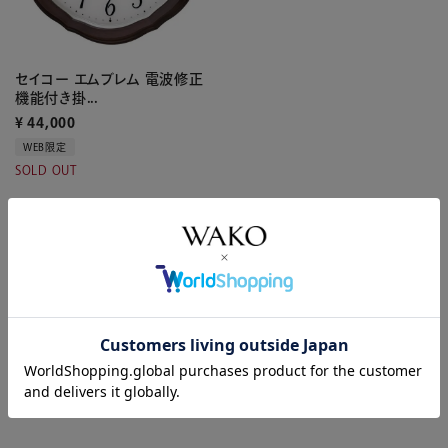
セイコー エムブレム 電波修正
機能付き掛...
¥
44,000
WEB限定
SOLD OUT
1
件中
1
-
1
件表示
最近ご覧になった商品