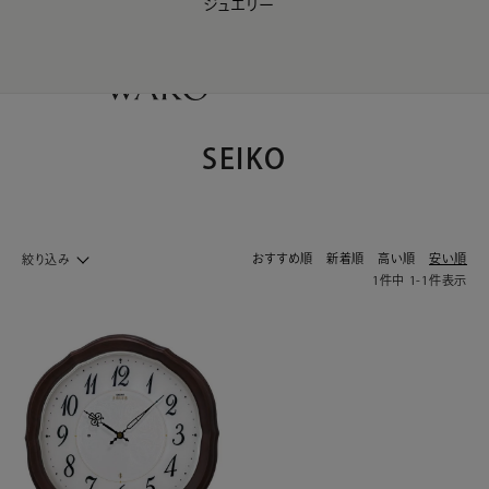
ジュエリー
WAKO Membership Program連携はこちら
0
SEIKO
おすすめ順
新着順
高い順
安い順
絞り込み
1
件中
1
-
1
件表示
ライフスタイル&インテリア ホームへ