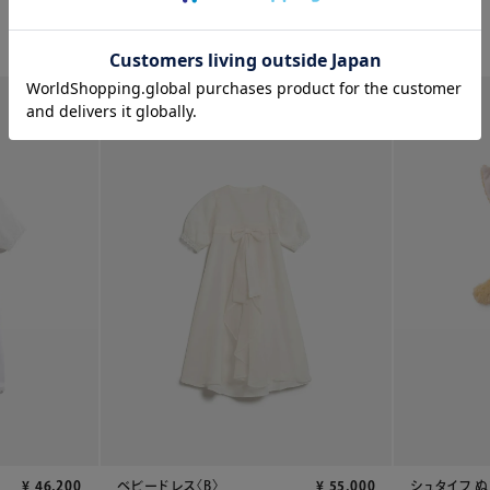
WEB限定
WEB限定
¥
46,200
ベビードレス〈B〉
¥
55,000
シュタイフ ぬ