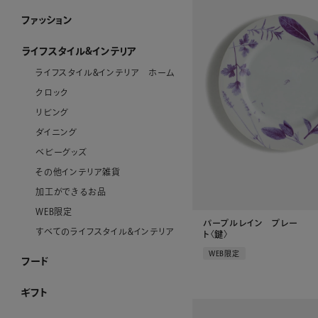
ファッション
ファッション ホーム
PURE CRAFT
NEW CLOSET
レディースアパレル
メンズアパレル
ストール・マフラー・スカーフ
ハンカチーフ
アクセサリー
その他のファッション雑貨
WEB限定
すべてのファッション
ライフスタイル&インテリア
ライフスタイル&インテリア ホーム
クロック
リビング
ダイニング
ベビーグッズ
その他インテリア雑貨
加工ができるお品
WEB限定
パープルレイン プレー
すべてのライフスタイル&インテリア
ト〈鍵〉
WEB限定
フード
フード ホーム
チョコレート
洋菓子
ケーキ
ゼリー・アイスクリーム
和菓子
惣菜
酒類・飲料
産地直送品
ジャム・ハチミツ
WEB限定
すべてのフード
ギフト
ギフト ホーム
和光 カタログギフト
その他のカタログ式ギフト
プレート加工ができるお品
名入れができるお品
金額で絞り込む
シーンで絞り込む
～¥4,999
¥5,000～¥9,999
¥10,000～¥29,999
¥30,000～¥49,999
¥50,000～¥99,999
¥100,000～
結婚祝い
出産祝い
お香典返し
内祝い
引き出物
お祝い