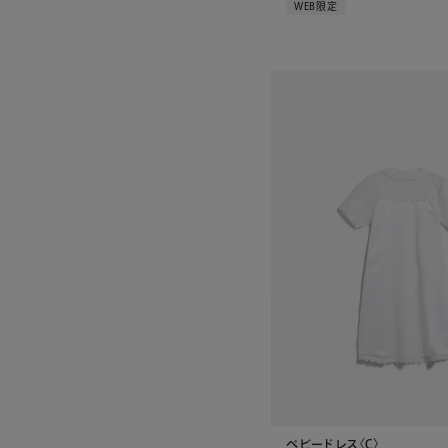
WEB限定
ベビードレス〈C〉