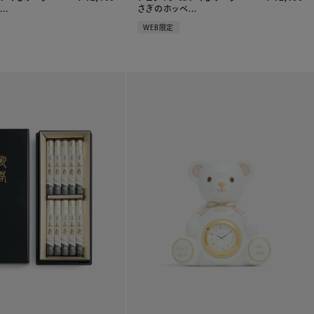
..
さぎのホッペ...
WEB限定