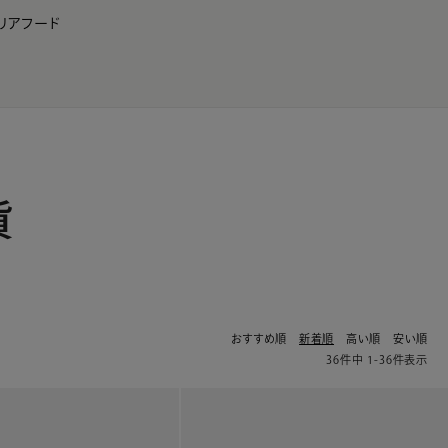
リア
フード
JP
EN
0
貨
おすすめ順
新着順
高い順
安い順
36
件中
1
-
36
件表示