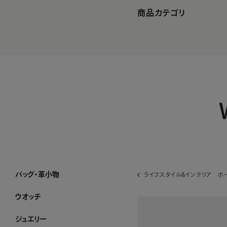
商品カテゴリ
バッグ・革小物
ライフスタイル&インテリア ホ
バッグ・革小物 ホーム
SUIHA
MANACO
WAKO×MAURO GOVERNA
ハンドバッグ
トートバッグ
ショルダーバッグ・ポシェット
フォーマルバッグ・パーティーバッグ
ボストンバッグ・リュック
その他のバッグ
すべてのバッグ
長財布
折り財布
小銭入れ
キーケース・カードケース
その他の革小物
すべての革小物
WEB限定
すべてのバッグ・革小物
ウオッチ
ウオッチ ホーム
WAKOウオッチ メンズ
WAKOウオッチ レディース
セイコーウオッチ
ボーム＆メルシエウオッチ
イッセイミヤケウオッチ
すべてのウオッチ
ジュエリー
ジュエリー ホーム
アショカダイヤモンド
ネックレス
イヤリング・ピアス
ブレスレット
ブローチ
リング
すべてのジュエリー