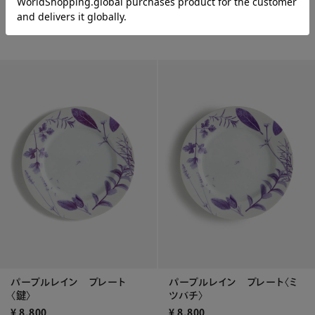
¥
9,900
¥
9,900
WEB限定
WEB限定
パープルレイン プレート
パープルレイン プレート〈ミ
〈鍵〉
ツバチ〉
¥
8,800
¥
8,800