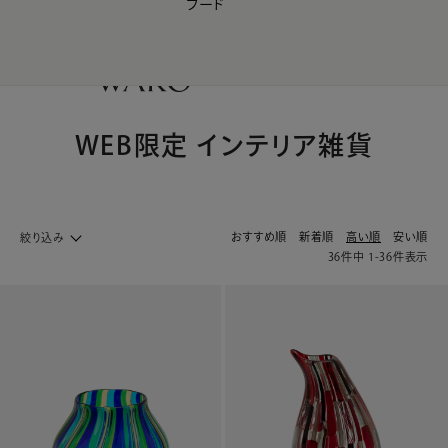
フード
【会員様限定】夏のプレゼントキャンペーン開催中
0
WEB限定 インテリア雑貨
おすすめ順
新着順
高い順
安い順
絞り込み
36
件中
1
-
36
件表示
ライフスタイル&インテリア ホームへ