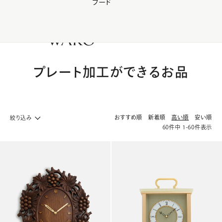
フード
【会員様限定】夏のプレゼントキャンペーン開催中
0
プレート加工ができるお品
おすすめ順
新着順
高い順
安い順
絞り込み
60
件中
1
-
60
件表示
ライフスタイル&インテリア ホームへ