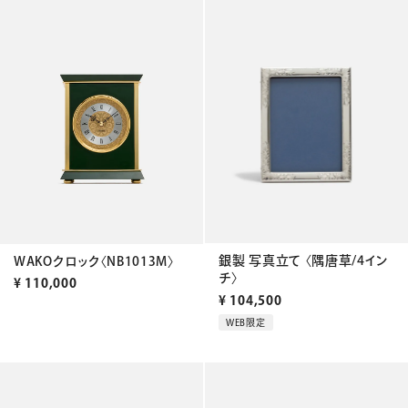
銀製 写真立て 〈隅唐草/4イン
WAKOクロック〈NB1013M〉
チ〉
¥
110,000
¥
104,500
WEB限定