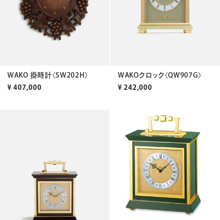
WAKO 掛時計〈SW202H〉
WAKOクロック〈QW907G〉
¥
407,000
¥
242,000