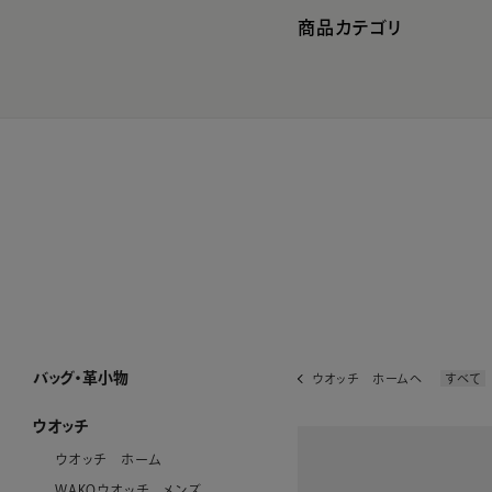
商品カテゴリ
バッグ・革小物
ウオッチ ホームへ
すべて
バッグ・革小物 ホーム
SUIHA
MANACO
WAKO×MAURO GOVERNA
ハンドバッグ
トートバッグ
ショルダーバッグ・ポシェット
フォーマルバッグ・パーティーバッグ
ボストンバッグ・リュック
その他のバッグ
すべてのバッグ
長財布
折り財布
小銭入れ
キーケース・カードケース
その他の革小物
すべての革小物
WEB限定
すべてのバッグ・革小物
ウオッチ
ウオッチ ホーム
WAKOウオッチ メンズ