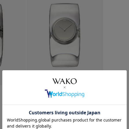
¥
25,300
イッセイ ミヤケ ウオッチ
¥
25,300
「O（オー）...
2
件中
1
-
2
件表示