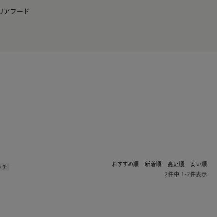
リア
フード
JP
EN
0
おすすめ順
新着順
高い順
安い順
ッチ
2
件中
1
-
2
件表示