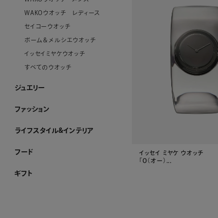
WAKOウオッチ レディース
セイコーウオッチ
ボーム＆メルシエウオッチ
イッセイミヤケウオッチ
すべてのウオッチ
ジュエリー
ジュエリー ホーム
アショカダイヤモンド
ネックレス
イヤリング・ピアス
ブレスレット
ブローチ
リング
すべてのジュエリー
ファッション
ファッション ホーム
PURE CRAFT
NEW CLOSET
レディースアパレル
メンズアパレル
ストール・マフラー・スカーフ
ハンカチーフ
アクセサリー
その他のファッション雑貨
WEB限定
すべてのファッション
ライフスタイル&インテリア
ライフスタイル&インテリア ホーム
クロック
リビング
ダイニング
ベビーグッズ
その他インテリア雑貨
加工ができるお品
WEB限定
すべてのライフスタイル&インテリア
フード
イッセイ ミヤケ ウオッチ
フード ホーム
チョコレート
洋菓子
ケーキ
ゼリー・アイスクリーム
和菓子
惣菜
酒類・飲料
産地直送品
ジャム・ハチミツ
WEB限定
すべてのフード
「O（オー）...
ギフト
ギフト ホーム
和光 カタログギフト
その他のカタログ式ギフト
プレート加工ができるお品
名入れができるお品
金額で絞り込む
シーンで絞り込む
～¥4,999
¥5,000～¥9,999
¥10,000～¥29,999
¥30,000～¥49,999
¥50,000～¥99,999
¥100,000～
結婚祝い
出産祝い
お香典返し
内祝い
引き出物
お祝い