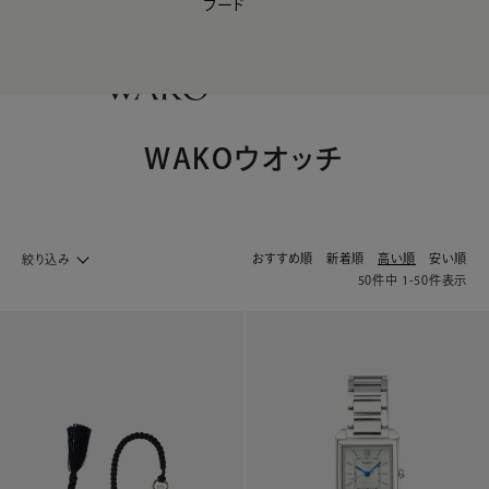
フード
【会員様限定】夏のプレゼントキャンペーン開催中
0
WAKOウオッチ
おすすめ順
新着順
高い順
安い順
絞り込み
50
件中
1
-
50
件表示
ウオッチ ホームへ