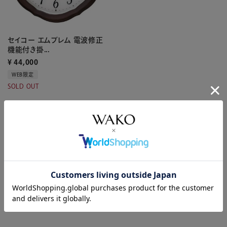
セイコー エムブレム 電波修正
機能付き掛...
¥
44,000
WEB限定
SOLD OUT
1
件中
1
-
1
件表示
最近ご覧になった商品