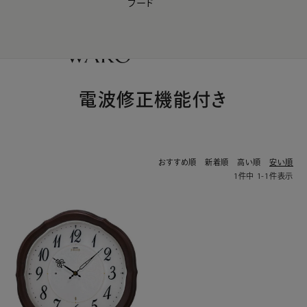
フード
【会員様限定】夏のプレゼントキャンペーン開催中
0
電波修正機能付き
おすすめ順
新着順
高い順
安い順
1
件中
1
-
1
件表示