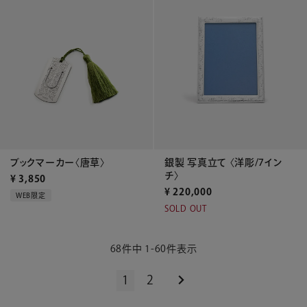
ブックマーカー〈唐草〉
銀製 写真立て 〈洋彫/7イン
チ〉
¥
3,850
¥
220,000
WEB限定
SOLD OUT
68
件中
1
-
60
件表示
1
2