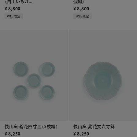
〈白山いちげ...
個組）
¥
8,800
¥
8,800
WEB限定
WEB限定
快山窯 輪花四寸皿（5枚組）
快山窯 兆花文六寸鉢
¥
8,250
¥
8,250