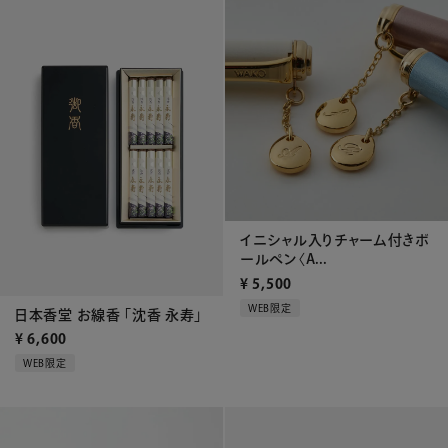
イニシャル入りチャーム付きボ
ールペン〈A...
¥
5,500
WEB限定
日本香堂 お線香 「沈香 永寿」
¥
6,600
WEB限定