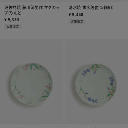
波佐見焼 藤川法男作 マグカッ
清水焼 末広箸置（5個組）
プ〈りんど...
¥
9,350
¥
9,350
WEB限定
WEB限定