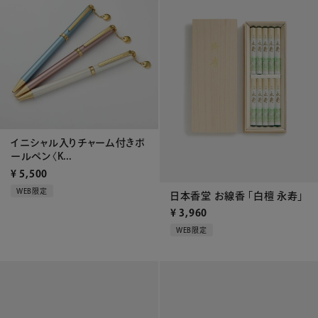
イニシャル入りチャーム付きボ
ールペン〈K...
¥
5,500
WEB限定
日本香堂 お線香 「白檀 永寿」
¥
3,960
WEB限定