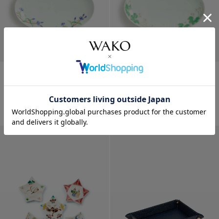
波佐見焼 藤川法男作 長楕円
波佐見焼 藤川法男作 長楕円
皿〈りんどう...
皿〈白山いち...
¥
11,000
¥
11,000
WEB限定
WEB限定