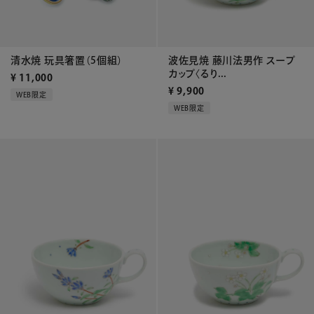
波佐見焼 藤川法男作 スープ
清水焼 玩具箸置（5個組）
カップ〈るり...
¥
11,000
¥
9,900
WEB限定
WEB限定