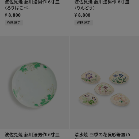
波佐見焼 藤川法男作 6寸皿
波佐見焼 藤川法男作 6寸皿
〈るりはこべ...
〈りんどう〉
¥
8,800
¥
8,800
WEB限定
WEB限定
波佐見焼 藤川法男作 6寸皿
清水焼 四季の花貝形箸置（5