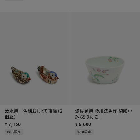
波佐見焼 藤川法男作 線彫小
清水焼 色絵おしどり箸置（2
鉢〈るりはこ...
個組）
¥
6,600
¥
7,150
WEB限定
WEB限定