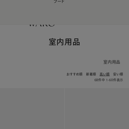
フード
【会員様限定】夏のプレゼントキャンペーン開催中
0
室内用品
室内用品
おすすめ順
新着順
高い順
安い順
68
件中
1
-
60
件表示