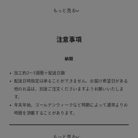
もっと見る
カラー
金箔 / 銀箔 / ピンク箔 / 青箔 / 赤箔 / 緑箔 / 素押し
注意事項
文字数
納期
最大2文字
1文字だけの刻印をご希望の場合は、ご注文手続き画面の通信
加工約2～3週間＋配送日数
欄にその旨をご記載ください。（後から文字を足すことは出来
配送日時指定は承ることができません。お届け希望日がある
ませんのでご注意ください。）
他のお品は、別途ご注文くださいますようお願いいたしま
す。
年末年始、ゴールデンウィークなど時期によって通常よりお
対象文字
時間を頂戴することがあります。
アルファベット大文字
注意事項
もっと見る