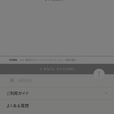
フォント
加工サービスは新規でご購入いただくお品を注文する時のみ
お申込み可能です。
花文字「Parfumerie Script 」30pt（縦約7mm） / セリフ文
ご購入後のお申し出や、過去にお求めいただいたお品への加
字「Century」14pt（縦約4mm）
工は承っておりませんので、ご注意ください。
セリフ文字を選択されますと、2文字の間にドットが付きま
加工品のご注文は、内容の変更およびキャンセル・返品・交
す。ドット抜きをご希望の場合は、ご注文手続き画面の通信欄
換は承ることができません。テキスト入力の際は、お間違い
にその旨をご記載ください。（後からドットを足すことは出来
のないようご注意ください。
ませんのでご注意ください。）
お支払い方法は、クレジットカードのみ承ります。銀行振
HOME
和光のパーソナライゼーション・刻印加工
込、代金引換は選択できません。
BACK TO HOME
加工のないお品を一緒にショッピングカートに入れた場合、
加工のあるお品に合わせて発送するため、お届けまでに時間
がかかります。加工のないお品を先に発送されたい場合は、
別途ご注文ください。
ご利用ガイド
同時に加工のお品を複数点を購入されると加工の間違いがあ
る可能性がありますので、お手数ですが1点ずつご注文いた
よくある質問
だきますようお願いします。