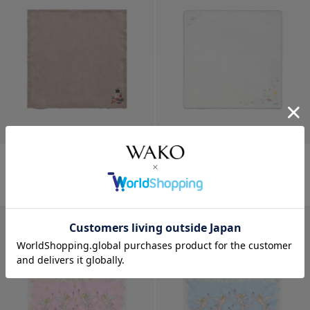
ハンカチ ベージュ
ガーゼハンカチ アイボリー
¥
4,400
¥
2,750