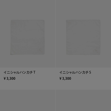
イニシャルハンカチ T
イニシャルハンカチ S
¥
3,300
¥
3,300