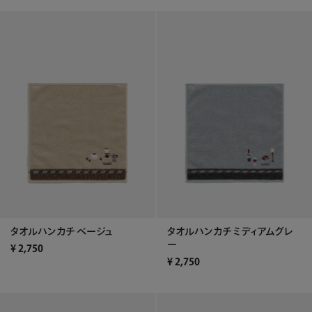
タオルハンカチ ベージュ
タオルハンカチ ミディアムグレ
ー
¥
2,750
¥
2,750