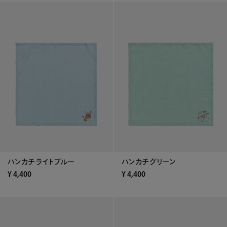
ハンカチ ライトブルー
ハンカチ グリーン
¥
4,400
¥
4,400