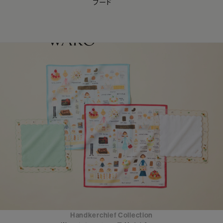
フード
【会員様限定】夏のプレゼントキャンペーン開催中
0
Handkerchief Collection