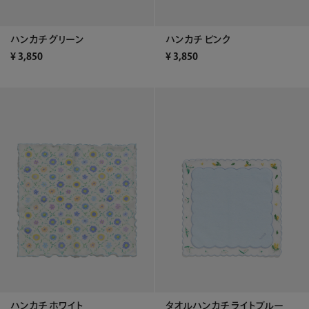
ハンカチ グリーン
ハンカチ ピンク
¥
3,850
¥
3,850
ハンカチ ホワイト
タオルハンカチ ライトブルー