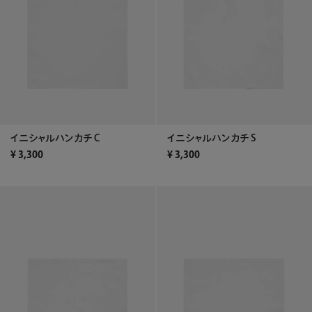
イニシャルハンカチ C
イニシャルハンカチ S
¥
3,300
¥
3,300