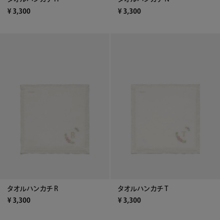
¥
3,300
¥
3,300
タオルハンカチ R
タオルハンカチ T
¥
3,300
¥
3,300