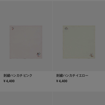
刺繍ハンカチ ピンク
刺繍ハンカチ イエロー
¥
4,400
¥
4,400