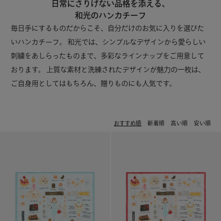
日常にさりげない品格を添える、
和光のハンカチーフ
毎日手にするものだからこそ、自分だけのお気に入りを選びた
いハンカチーフ。
和光では、シンプルなデザインから愛らしい
刺繍をあしらったものまで、多彩なラインナップをご用意して
おります。
上質な素材と洗練されたデザインが魅力の一枚は、
ご自身用としてはもちろん、贈りものにも人気です。
おすすめ順
新着順
高い順
安い順