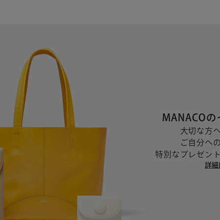
MANACO
大切な方
ご自分へ
レット ブラック
MANACO スマートロングウォレッ
特別なプレゼン
51,700
詳細