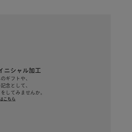
のイニシャル加工
へのギフトや、
の記念として、
ト ブルー
MANACO スマートロングウォレット イエロー
トをしてみませんか。
51,700
はこちら