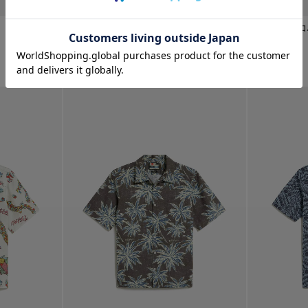
STAR WARS/PAIKAJI/WA...
パイカジ アロハシ
¥
41,800
¥
41,800