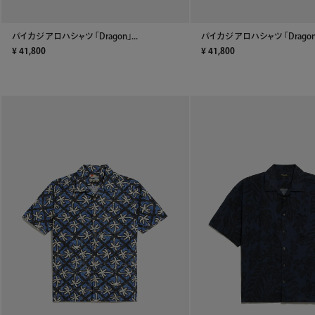
パイカジ アロハシャツ 「Dragon」...
パイカジ アロハシャツ 「Dragon」
¥
41,800
¥
41,800