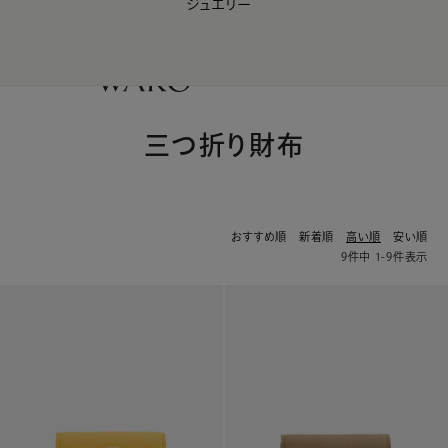
ジュエリー
WAKO Membership Program連携はこちら
0
三つ折り財布
おすすめ順
新着順
高い順
安い順
9
件中
1
-
9
件表示