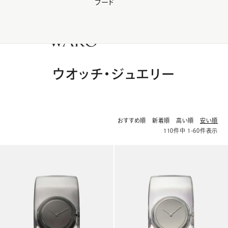
フード
【会員様限定】夏のプレゼントキャンペーン開催中
0
ウオッチ・ジュエリー
おすすめ順
新着順
高い順
安い順
110
件中
1
-
60
件表示