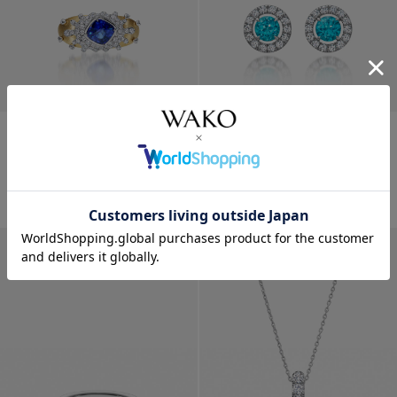
リング〈PTサファイア）
ピアス〈PTパライバトルマリ
ン）
¥
2,640,000
¥
2,640,000
店舗限定
店舗限定