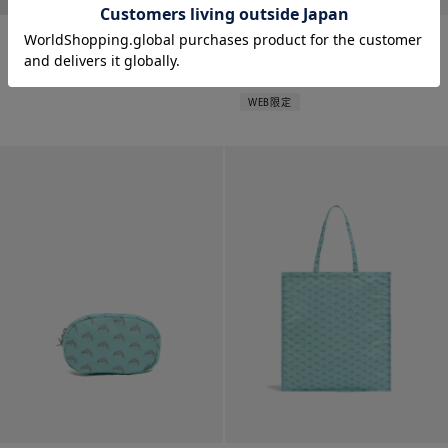
アラベスククッキー *
ディエッフェ・キンロック ポー
チ「DOL...
¥
5,940
¥
6,160
WEB限定