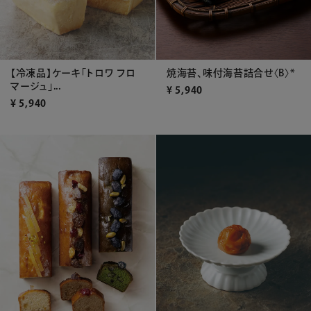
【冷凍品】ケーキ「トロワ フロ
焼海苔、味付海苔詰合せ〈B〉*
マージュ」...
¥
5,940
¥
5,940