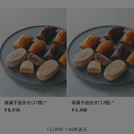
焼菓子詰合せ（21個）*
焼菓子詰合せ（12個）*
¥
8,910
¥
5,400
152
件中
1
-
60
件表示