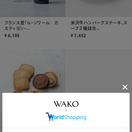
フランス産「ル・ソワール カ
米沢牛ハンバーグステーキ、ス
スティヨン・...
ープ２種詰合...
¥
6,105
¥
7,452