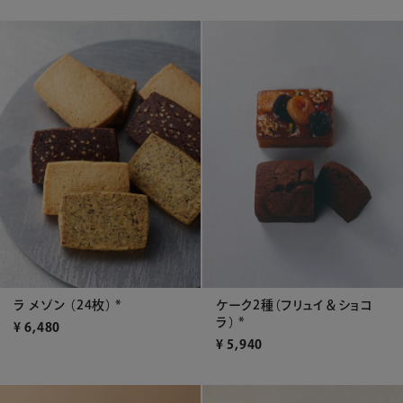
ラ メゾン （24枚） *
ケーク2種（フリュイ＆ショコ
ラ） *
¥
6,480
¥
5,940