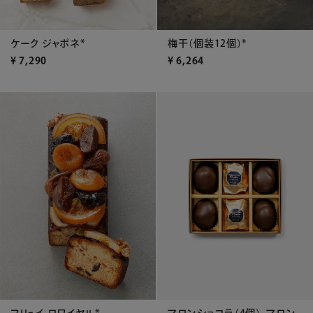
ケーク ジャポネ*
梅干（個装12個）*
¥
7,290
¥
6,264
フリュイ ロワイヤル*