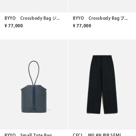
BYYO Crossbody Bag ジ...
BYYO Crossbody Bag ブ...
¥
77,000
¥
77,000
BYYO Small Tote Bag ...
CFCL MILAN RIB SEMI ...