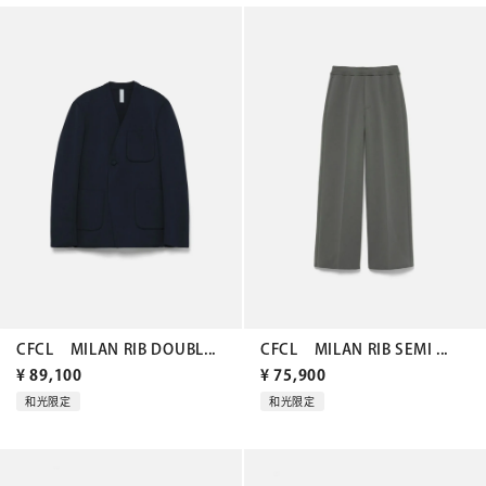
CFCL MILAN RIB DOUBL...
CFCL MILAN RIB SEMI ...
¥
89,100
¥
75,900
和光限定
和光限定