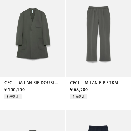
CFCL MILAN RIB DOUBL...
CFCL MILAN RIB STRAI...
¥
100,100
¥
68,200
和光限定
和光限定