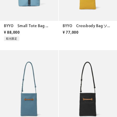
BYYO Small Tote Bag ...
BYYO Crossbody Bag ソ...
¥
88,000
¥
77,000
和光限定