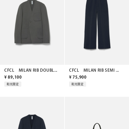
CFCL MILAN RIB DOUBL...
CFCL MILAN RIB SEMI ...
¥
89,100
¥
75,900
和光限定
和光限定