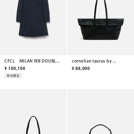
CFCL MILAN RIB DOUBL...
cornelian taurus by ...
¥
100,100
¥
88,000
和光限定