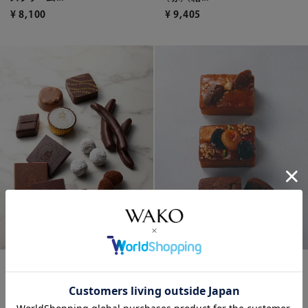
¥
9,405
¥
8,100
ミニギフトボックス*
ケーク3種（フィグ＆フリュイ＆
ショコラ）...
¥
9,720
¥
8,586