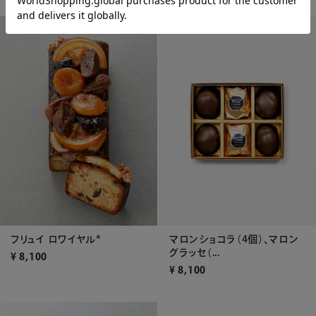
フリュイ ロワイヤル*
マロンショコラ（4個）、マロン
グラッセ（...
¥
8,100
¥
8,100