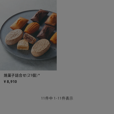
焼菓子詰合せ（21個）*
¥
8,910
11
件中
1
-
11
件表示