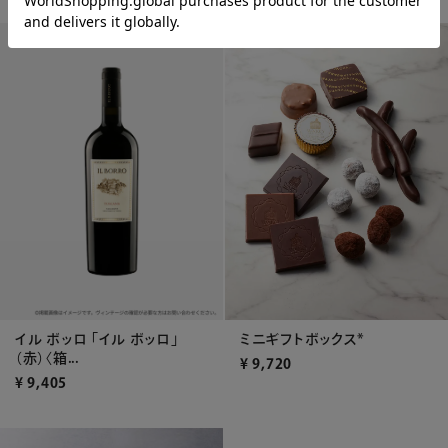
イル ボッロ 「イル ボッロ」
ミニギフトボックス*
（赤）〈箱...
¥
9,720
¥
9,405