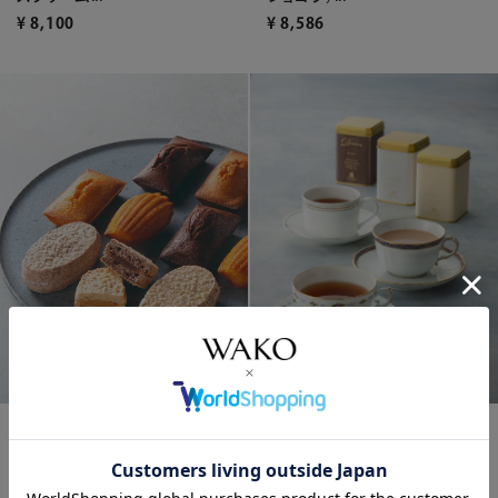
¥
8,586
¥
8,100
ティーサロンブレンド紅茶3種
焼菓子詰合せ（21個）*
*
¥
8,910
¥
9,072