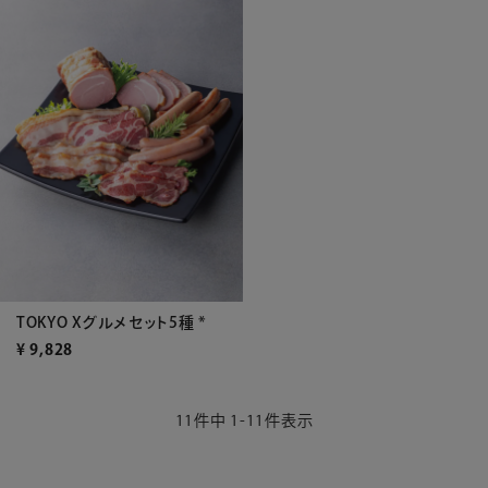
TOKYO Xグルメセット5種 *
¥
9,828
11
件中
1
-
11
件表示