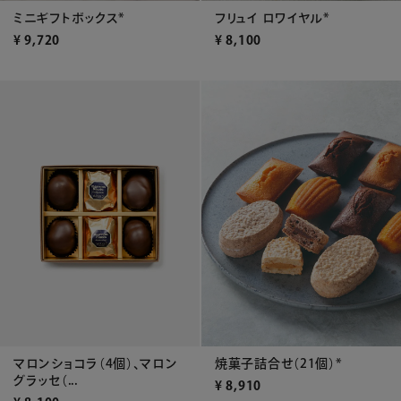
フリュイ ロワイヤル*
ミニギフトボックス*
¥
8,100
¥
9,720
マロンショコラ（4個）、マロン
焼菓子詰合せ（21個）*
グラッセ（...
¥
8,910