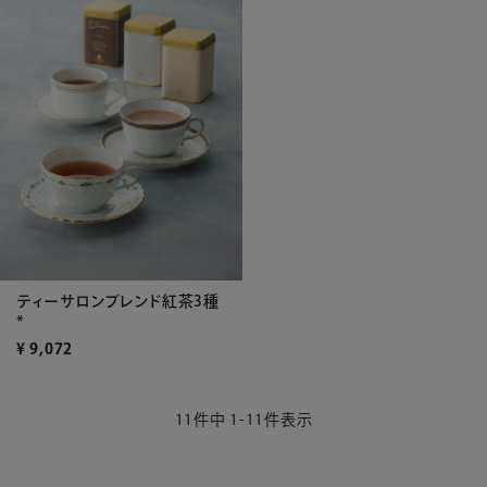
ティーサロンブレンド紅茶3種
*
¥
9,072
11
件中
1
-
11
件表示