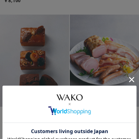
¥
8,100
TOKYO Xグルメセット3種 *
ケーク3種（フィグ＆フリュイ＆
ショコラ）...
¥
7,560
¥
8,586