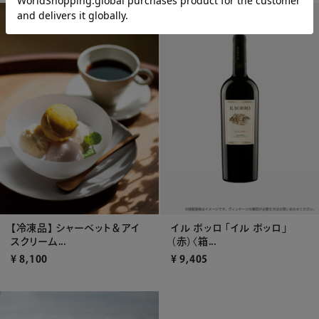
イル ボッロ 「イル ボッロ」
【冷凍品】 シャーベット＆アイ
（赤）〈箱...
スクリーム...
¥
9,405
¥
8,100