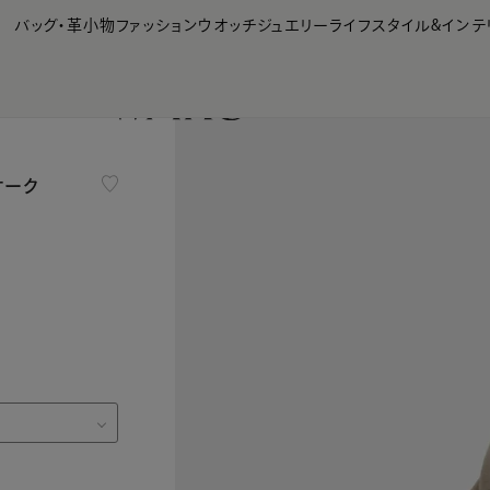
【会員様限定】夏のプレゼントキャンペーン開催中
バッグ・革小物
ファッション
ウオッチ
ジュエリー
ライフスタイル&インテ
 オーク