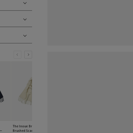
s
The Inoue Brothers
The Inoue Brothers Large
The Inoue Brother
ビー
Brushed Scarf アイボリー
Blushed Stole ライトブルー
Colour Large Blush